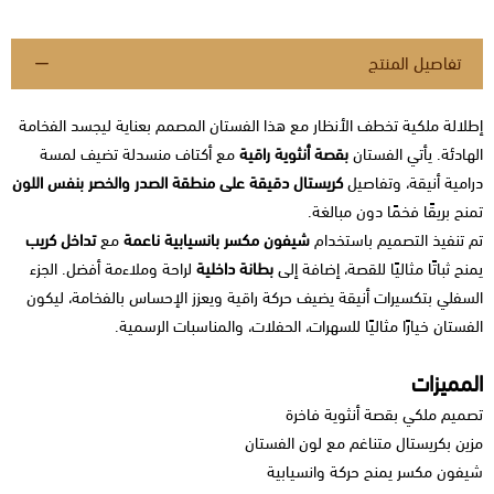
تفاصيل المنتج
إطلالة ملكية تخطف الأنظار مع هذا الفستان المصمم بعناية ليجسد الفخامة
الهادئة. يأتي الفستان
بقصة أنثوية راقية
مع أكتاف منسدلة تضيف لمسة
درامية أنيقة، وتفاصيل
كريستال دقيقة على منطقة الصدر والخصر بنفس اللون
تمنح بريقًا فخمًا دون مبالغة.
تم تنفيذ التصميم باستخدام
شيفون مكسر بانسيابية ناعمة
مع
تداخل كريب
يمنح ثباتًا مثاليًا للقصة، إضافة إلى
بطانة داخلية
لراحة وملاءمة أفضل. الجزء
السفلي بتكسيرات أنيقة يضيف حركة راقية ويعزز الإحساس بالفخامة، ليكون
الفستان خيارًا مثاليًا للسهرات، الحفلات، والمناسبات الرسمية.
المميزات
تصميم ملكي بقصة أنثوية فاخرة
مزين بكريستال متناغم مع لون الفستان
شيفون مكسر يمنح حركة وانسيابية