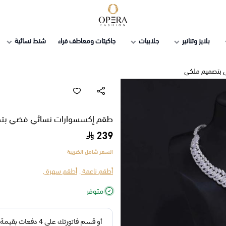
أوبرا فاشن
بلايز وتنانير
جلابيات
جاكيتات ومعاطف فراء
شنط نسائية
 بتصميم ملكي
طقم إكسسوارات نسائي فضي بت
239
السعر شامل الضريبة
أطقم ناعمة ,
أطقم سهرة ,
متوفر