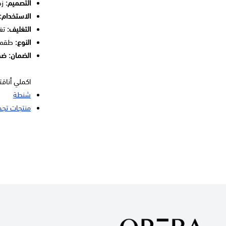
التصميم:
زخ
الاستخدام:
التغليف:
تغل
النوع:
طقم إ
الضمان: ضم
اكملي أناق
شنطة
منتجات تجم