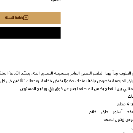
إضافة للسلة
 القلوب تبدأ بهذا الطقم الفضي الفاخر بتصميمه المتدرج الذي يجسّد الأناقة الملك
راق المرصعة بفصوص براقة يمنحك حضورًا يفيض فخامة، ويجعلك تتألقين في كل من
مثالي بين القطع يضمن لك طقمًا يعبّر عن ذوق راقٍ ورفيع المستوى.
ات
:
4 قطع
د – أساور – حلق – خاتم
ص زركون لامعة