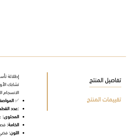
إطلالة تأسر
تفاصيل المنتج
تشابك الأو
الانسجام ال
تقييمات المنتج
✅
المواصف
:عدد القطع
المحتوى:
عق
الخامة:
فصو
اللون:
فضي