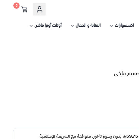
0
اكسسوارات
العناية و الجمال
أوتلت أوبرا فاشن
صميم ملكي