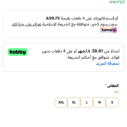
متوفر
المقاس
*
اختر
XXL
XL
L
M
S