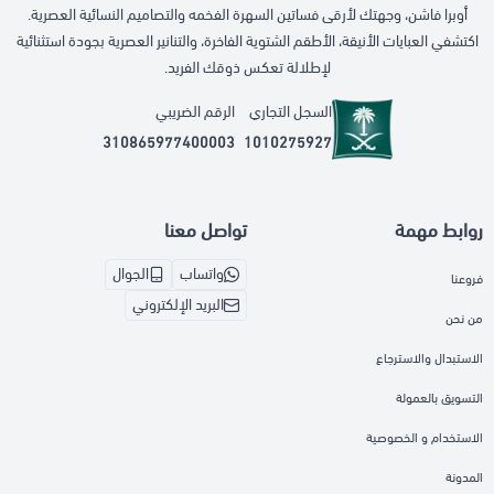
أوبرا فاشن، وجهتك لأرقى فساتين السهرة الفخمه والتصاميم النسائية العصرية.
اكتشفي العبايات الأنيقة، الأطقم الشتوية الفاخرة، والتنانير العصرية بجودة استثنائية
لإطلالة تعكس ذوقك الفريد.
السجل التجاري
الرقم الضريبي
310865977400003
1010275927
روابط مهمة
تواصل معنا
واتساب
الجوال
فروعنا
البريد الإلكتروني
من نحن
الاستبدال والاسترجاع
التسويق بالعمولة
الاستخدام و الخصوصية
المدونة