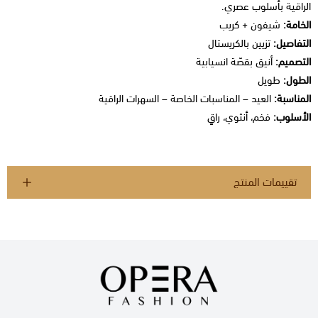
الراقية بأسلوب عصري.
الخامة:
شيفون + كريب
التفاصيل:
تزيين بالكريستال
التصميم:
أنيق بقصّة انسيابية
الطول:
طويل
المناسبة:
العيد – المناسبات الخاصة – السهرات الراقية
الأسلوب:
فخم، أنثوي، راقٍ
تقييمات المنتج