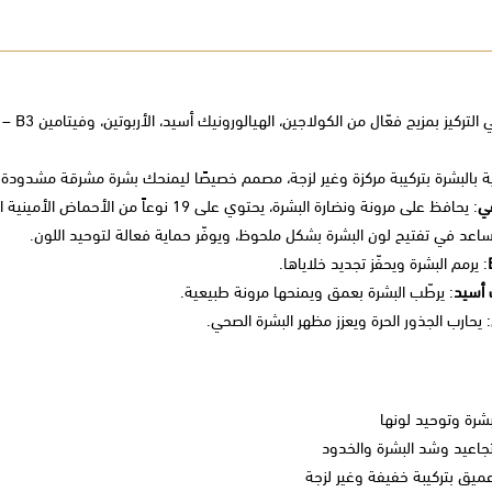
بمزيج فعّال من الكولاجين، الهيالورونيك أسيد، الأربوتين، وفيتامين B3 – يعزز نضارة البشرة، يشد الخدود، ويمنحك مظهراً أكثر شباباً.
ة بالبشرة بتركيبة مركزة وغير لزجة، مصمم خصيصًا ليمنحك بشرة مشرقة مشدودة و
ي
: يحافظ على مرونة ونضارة البشرة، يحتوي على 19 نوعاً من الأحماض الأمينية الأساسية.
ساعد في تفتيح لون البشرة بشكل ملحوظ، ويوفّر حماية فعالة لتوحيد اللون.
: يرمم البشرة ويحفّز تجديد خلاياها.
 أسيد
: يرطّب البشرة بعمق ويمنحها مرونة طبيعية.
: يحارب الجذور الحرة ويعزز مظهر البشرة الصحي.
شرة وتوحيد لونها
تجاعيد وشد البشرة والخدود
يق بتركيبة خفيفة وغير لزجة