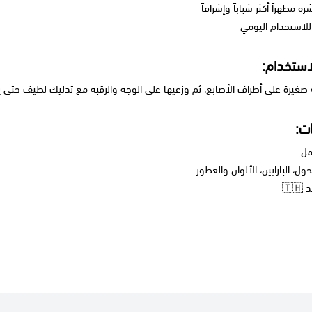
ة مظهراً أكثر شباباً وإشراقاً
لاستخدام اليومي
استخدام:
غيرة على أطراف الأصابع، ثم وزعيها على الوجه والرقبة مع تدليك لطيف حتى ي
ت:
ول، البارابين، الألوان والعطور
🇹