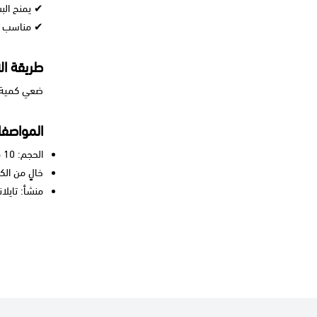
✔ يمنح البشر
✔ مناسب ل
طريقة ال
ضعي كمية ص
المواصفا
الحجم: 10 مل
خالٍ من الكح
منشأ: تايلاند 