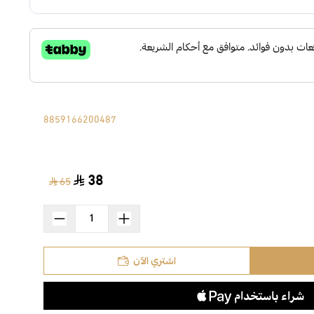
8859166200487
38
65
اشتري الآن