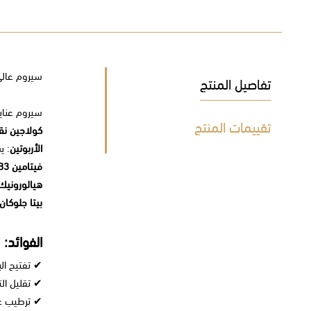
سيروم عالي التركيز 
تفاصيل المنتج
سيروم عناي
تقييمات المنتج
كولاجين نق
الأربوتين
: ي
فيتامين B3
هيالورونيك
بيتا جلوكان
الفوائد:
✔ تفتيح الب
✔ تقليل ال
✔ ترطيب عم