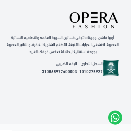
أوبرا فاشن، وجهتك لأرقى فساتين السهرة الفخمه والتصاميم النسائية
العصرية. اكتشفي العبايات الأنيقة، الأطقم الشتوية الفاخرة، والتنانير العصرية
بجودة استثنائية لإطلالة تعكس ذوقك الفريد.
السجل التجاري
الرقم الضريبي
310865977400003
1010275927