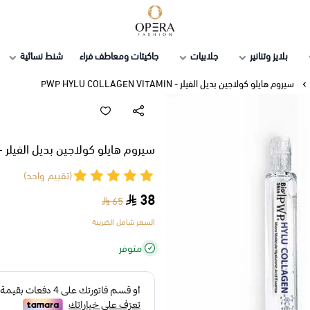
أوبرا فاشن
بلايز وتنانير
جلابيات
جاكيتات ومعاطف فراء
شنط نسائية
سيروم هايلو كولاجين بديل الفيلر - PWP HYLU COLLAGEN VITAMIN
سيروم هايلو كولاجين بديل الفيلر - WP HYLU COLLAGEN VITAMIN
(تقييم واحد)
38
65
السعر شامل الضريبة
متوفر