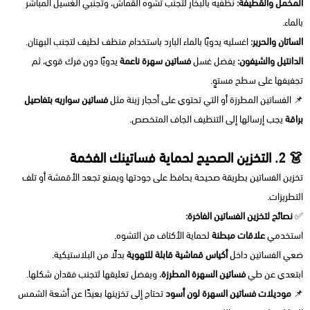
المخمل والقطيفة:
نظفيه بالبخار لتجنب تشوه القماش، وتجنبي الغسيل المباشر
بالماء.
الساتان والحرير:
اغسليه يدويًا بالماء البارد باستخدام منظف لطيف لتجنب البهتان.
الدانتيل والشيفون:
يفضل غسل
فساتين سهرة ناعمة
يدويًا دون فرك قوي، ثم
تجفيفها على سطح مستوٍ.
📌 الفساتين المطرزة أو التي تحتوي على أحجار زينة مثل
فساتين سواريه بتفاصيل
براقة
يجب إرسالها إلى التنظيف الجاف المتخصص.
👗 2. التخزين الصحيح لحماية فساتينك الفخمة
تخزين الفساتين بطريقة صحيحة يحافظ على جودتها ويمنع تجعد الأقمشة أو تلف
التطريزات.
✅
نصائح لتخزين الفساتين الفاخرة:
استخدمي
علاقات مبطنة
لحماية الأكتاف من التشوه.
ضعي الفساتين داخل
أكياس قماشية قابلة للتهوية
بدلًا من البلاستيكية.
ابتعدي عن طي
فساتين السهرة المطرزة
، ويفضل تعليقها لتجنب فقدان شكلها.
📌
موديلات فساتين السهرة لون أسود
تحتاج إلى تخزينها بعيدًا عن أشعة الشمس