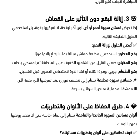
المباشرة لتجنب تغير اللون.
🌸 3. إزالة البقع دون التأثير على القماش
إذا تعرض
فستان سهرة أحمر
أو أي لون آخر لبقعة، لا تفركيها بقوة، بل استخدمي
الطرق اللطيفة التالية:
✅
أفضل الحلول لإزالة البقع:
بقع العطور:
استخدمي قطعة قماش مبللة بماء بارد لإزالتها فورًا.
بقع المكياج:
ضعي القليل من الشامبو الخفيف على المنطقة ثم امسحي بلطف.
بقع الطعام:
جربي بودرة التلك أو نشا الذرة لامتصاص الدهون قبل الغسيل.
📌
فساتين سهرة قطيفة
تحتاج إلى تنظيف فوري عند تعرضها لأي بقعة لأن
الأقمشة المخملية تمتص السوائل بسرعة.
💎 4. طرق الحفاظ على الألوان والتطريزات
ألوان فساتين السهرة الفاتحة والغامقة
تحتاج إلى عناية خاصة حتى لا تفقد رونقها
بمرور الوقت.
✅
كيف تحافظين على ألوان وتطريزات فساتينك؟