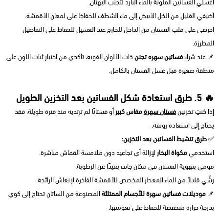
اغسلي الفساتين الملوّنة بالماء البارد لتجنب البهتان.
أضيفي القليل من الخل الأبيض إلى ماء الشطف للحفاظ على لمعان الأقمشة.
احرصي على قلب الفستان من الداخل للخارج عند الغسيل للحفاظ على التفاصيل
المطرزة.
📌 عند شراء
فساتين سهره تجنن
ذات الألوان القوية، تأكدي من اختبار ثبات اللون على
منطقة صغيرة قبل غسل الفستان بالكامل.
🔥 5. طرق استعادة شكل الفساتين بعد التخزين الطويل
إذا كنتِ تخزنين
فستان سهرة
مقاس كبير
أو فستانًا لم ترتديه منذ فترة طويلة، فقد
يحتاج إلى استعادة رونقه.
✅
طرق تنشيط الفساتين بعد التخزين:
استخدمي
مكواة البخار
لإزالة أي تجاعيد دون ملامسة القماش مباشرة.
قومي بتهوية الفستان في مكان جاف بعيدًا عن الرطوبة.
رشّي قليلاً من الماء المعطر المخصص للأقمشة الفاخرة لإنعاش الرائحة.
📌
موديلات فساتين سهرة للأجسام الممتلئة
المصنوعة من الساتان تحتاج إلى كوي
بدرجة حرارة منخفضة للحفاظ على نعومتها.