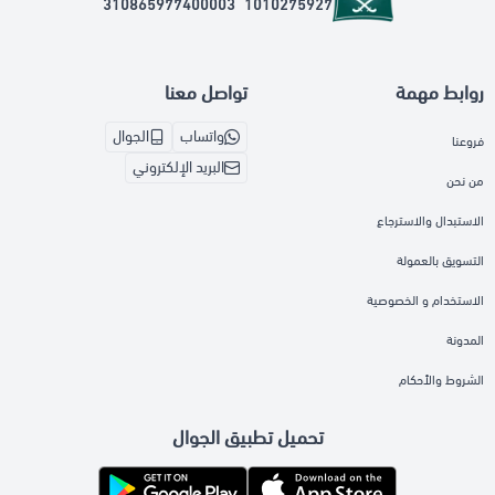
310865977400003
1010275927
روابط مهمة
تواصل معنا
واتساب
الجوال
فروعنا
البريد الإلكتروني
من نحن
الاستبدال والاسترجاع
التسويق بالعمولة
الاستخدام و الخصوصية
المدونة
الشروط والأحكام
تحميل تطبيق الجوال