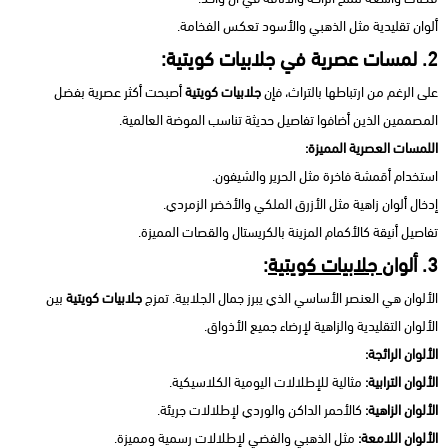
ألوان تقليدية مثل الذهبي والأسود تعكس الفخامة.
2. لمسات عصرية في جلابيات كويتية:
على الرغم من ارتباطها بالتراث، فإن
جلابيات كويتية
أصبحت أكثر عصرية بفضل
المصممين الذين أضافوا تفاصيل حديثة تناسب الموضة العالمية.
اللمسات العصرية المميزة:
استخدام أقمشة فاخرة مثل الحرير والشيفون.
إدخال ألوان زاهية مثل الأزرق الملكي والأخضر الزمردي.
تفاصيل أنيقة كالأكمام المزينة بالكريستال والقصات المميزة.
3. ألوان
جلابيات كويتية
:
الألوان هي العنصر الأساسي الذي يبرز جمال الجلابية. تمزج
جلابيات كويتية
بين
الألوان التقليدية والزاهية لإرضاء جميع الأذواق.
الألوان الرائجة:
الألوان الترابية:
مثالية للإطلالات اليومية الكلاسيكية.
الألوان الزاهية:
كالأحمر الداكن والوردي لإطلالات جريئة.
الألوان اللامعة:
مثل الذهبي والفضي لإطلالات رسمية ومميزة.