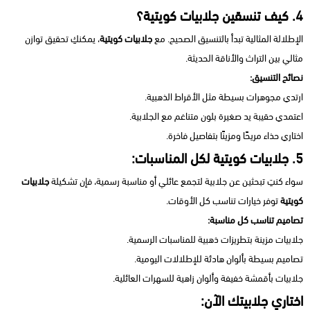
4. كيف تنسقين جلابيات كويتية؟
الإطلالة المثالية تبدأ بالتنسيق الصحيح. مع
جلابيات كويتية
، يمكنكِ تحقيق توازن
مثالي بين التراث والأناقة الحديثة.
نصائح التنسيق:
ارتدي مجوهرات بسيطة مثل الأقراط الذهبية.
اعتمدي حقيبة يد صغيرة بلون متناغم مع الجلابية.
اختاري حذاء مريحًا ومزينًا بتفاصيل فاخرة.
5. جلابيات كويتية لكل المناسبات:
سواء كنتِ تبحثين عن جلابية لتجمع عائلي أو مناسبة رسمية، فإن تشكيلة
جلابيات
كويتية
توفر خيارات تناسب كل الأوقات.
تصاميم تناسب كل مناسبة:
جلابيات مزينة بتطريزات ذهبية للمناسبات الرسمية.
تصاميم بسيطة بألوان هادئة للإطلالات اليومية.
جلابيات بأقمشة خفيفة وألوان زاهية للسهرات العائلية.
اختاري جلابيتك الآن: