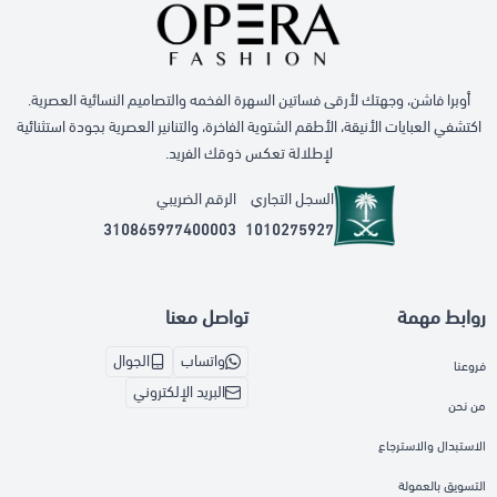
أوبرا فاشن، وجهتك لأرقى فساتين السهرة الفخمه والتصاميم النسائية العصرية.
اكتشفي العبايات الأنيقة، الأطقم الشتوية الفاخرة، والتنانير العصرية بجودة استثنائية
لإطلالة تعكس ذوقك الفريد.
السجل التجاري
الرقم الضريبي
310865977400003
1010275927
روابط مهمة
تواصل معنا
واتساب
الجوال
فروعنا
البريد الإلكتروني
من نحن
الاستبدال والاسترجاع
التسويق بالعمولة