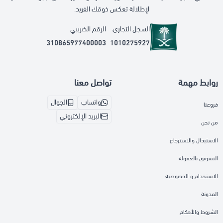
لإطلالة تعكس ذوقك الفريد.
السجل التجاري
الرقم الضريبي
310865977400003
1010275927
روابط مهمة
تواصل معنا
واتساب
الجوال
فروعنا
البريد الإلكتروني
من نحن
الاستبدال والاسترجاع
التسويق بالعمولة
الاستخدام و الخصوصية
المدونة
الشروط والأحكام