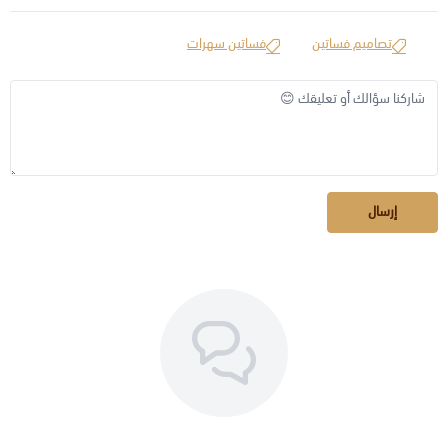
تصاميم فساتين
فساتين سهرات
إرسال