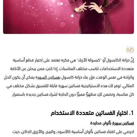
0
إنَّ خزانة الكابسول أو "كبسولة الأزياء" هي فكرة تعتمد على اختيار قطع أساسية
متعددة الاستخدامات تناسب مختلف المناسبات. إذا كنتِ ممن يبحثن عن الأناقة
والراحة في نفس الوقت، فإن بناء خزانة كابسول
بفساتين السهر
ة يمكن أن يكون الحل
المثالي. توفر لك هذه الاستراتيجية فساتين سهرة قابلة للتنسيق بشكل مختلف في
كل مناسبة، وتضمن لكِ مظهرًا مميزًا دون الحاجة لشراء فساتين جديدة باستمرار.
1. اختيار الفساتين متعددة الاستخدام
فساتين سهرة
بألوان محايدة
احرصي على اقتناء فساتين بألوان أساسية كالأسود، والبيج، والأزرق الداكن، حيث