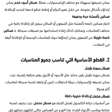
يمكن تنسيقها بسهولة مع مختلف الإكسسوارات. فمثلاً،
فستان أسود فخم
يمكن
ارتداؤه بأشكال متنوعة، من خلال تغيير الحزام أو إضافة قطع لامعة لتجديد الإطلالة.
فساتين بأقمشة مرنة وخفيفة
اختيار فساتين ناعمة بأقمشة مثل الشيفون أو الساتان سيتيح لكِ إطلالة راقية في
مختلف المناسبات، ويمكنكِ كذلك إعادة استخدامها عبر تنسيقات بسيطة. فـ
فساتين
ناعمة طويلة
من الشيفون يمكن ارتداؤها سواء للمناسبات الرسمية أو كإطلالة أنيقة
في الحفلات.
2. القطع الأساسية التي تناسب جميع المناسبات
فستان سهرة طويل
فستان سهرة طويل بلون محايد مثل الأسود أو الأزرق يعتبر قطعة رئيسية، حيث
يمكن تنسيقه بإكسسوارات جريئة لاحتفالات كبرى أو إضفاء لمسة بسيطة لمناسبات
أكثر هدوءًا.
فستان مخمل
لإطلالة شتوية دافئة
من أساسيات خزانة الكابسول لفصل الشتاء هو
فستان مخمل
، حيث يضيف لمسة
فخامة ويناسب الأجواء الباردة. هذا النوع من الفساتين مثالي للظهور بمظهر راقٍ