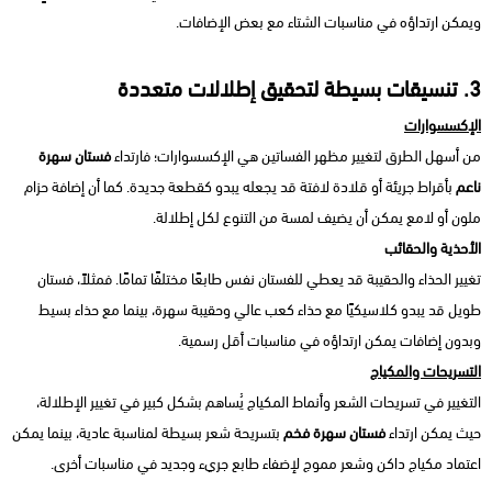
ويمكن ارتداؤه في مناسبات الشتاء مع بعض الإضافات.
3. تنسيقات بسيطة لتحقيق إطلالات متعددة
الإكسسوارات
من أسهل الطرق لتغيير مظهر الفساتين هي الإكسسوارات؛ فارتداء
فستان سهرة
ناعم
بأقراط جريئة أو قلادة لافتة قد يجعله يبدو كقطعة جديدة. كما أن إضافة حزام
ملون أو لامع يمكن أن يضيف لمسة من التنوع لكل إطلالة.
الأحذية والحقائب
تغيير الحذاء والحقيبة قد يعطي للفستان نفس طابعًا مختلفًا تمامًا. فمثلاً، فستان
طويل قد يبدو كلاسيكيًا مع حذاء كعب عالي وحقيبة سهرة، بينما مع حذاء بسيط
وبدون إضافات يمكن ارتداؤه في مناسبات أقل رسمية.
التسريحات والمكياج
التغيير في تسريحات الشعر وأنماط المكياج يُساهم بشكل كبير في تغيير الإطلالة،
حيث يمكن ارتداء
فستان سهرة فخم
بتسريحة شعر بسيطة لمناسبة عادية، بينما يمكن
اعتماد مكياج داكن وشعر مموج لإضفاء طابع جريء وجديد في مناسبات أخرى.