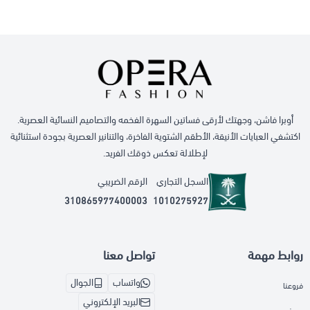
أوبرا فاشن، وجهتك لأرقى فساتين السهرة الفخمه والتصاميم النسائية العصرية.
اكتشفي العبايات الأنيقة، الأطقم الشتوية الفاخرة، والتنانير العصرية بجودة استثنائية
لإطلالة تعكس ذوقك الفريد.
السجل التجاري
الرقم الضريبي
310865977400003
1010275927
روابط مهمة
تواصل معنا
واتساب
الجوال
فروعنا
البريد الإلكتروني