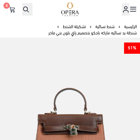
0
أوبرا فاشن
الرئيسية
شنط نسائية
تشكيلة الشنط
شنطة يد نسائيه ماركه باجكو بتصميم راقٍ بلون بني فاخر
51%