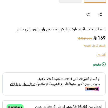
شنطة يد نسائيه ماركه باجكو بتصميم راقٍ بلون بني فاخر
169
341.44
السعر شامل الضريبة
الشنط ,
متوفر