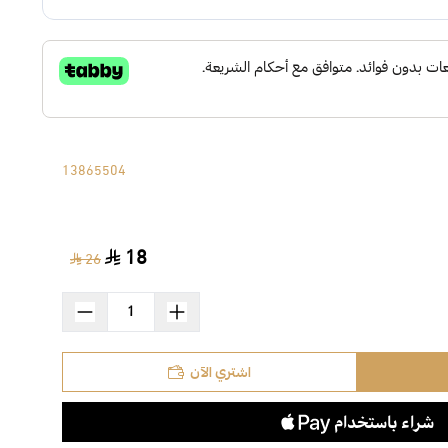
13865504
18
26
اشتري الآن