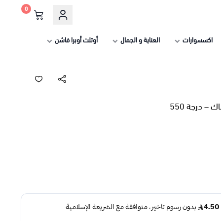
0
اكسسوارات
العناية و الجمال
أوتلت أوبرا فاشن
 – درجة 550