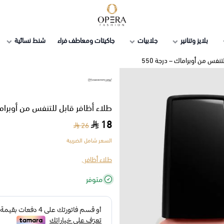
أوبرا فاشن
بلايز وتنانير
جلابيات
جاكيتات ومعاطف فراء
شنط نسائية
تنفس من أوبراماك – درجة 550
طلاء أظافر قابل للتنفس من أوبراماك
18
26
السعر شامل الضريبة
طلاء أظافر ,
متوفر