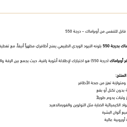
قابل للتنفس من أوبراماك – درجة 550
اك بدرجة 550
بلونه النيود الوردي الطبيعي يمنح أظافركِ مظهراً أنيقاً، مع تغ
ر أوبراماك
(درجة 550) هو اختيارك لإطلالة أنثوية راقية، حيث يجمع بين الرقة والعصرية بلون نيود وردي ناعم يليق بجميع الإطلالات.
لمنتج:
 ومتوازنة تعزز من صحة الأظافر
بدون تكتل أو بقع
وثبات يدوم طويلاً
واد الكيميائية الضارة مثل التولوين والفورمالدهيد
ع ألوان البشرة
 أوروبية عالية