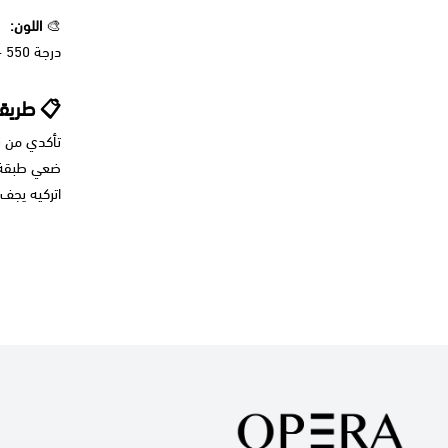
🎨
اللون:
درجة 550 – نيود وردي طبيعي أنثوي.
📋 طريقة
تأكدي من ن
ضعي طبقة ر
اتركيه يجف