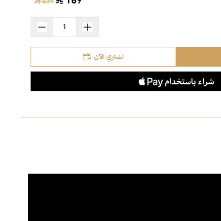
169
439
اشتري الآن