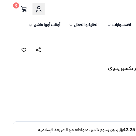
0
اكسسوارات
العناية و الجمال
أوتلت أوبرا فاشن
 تكسير يدوي