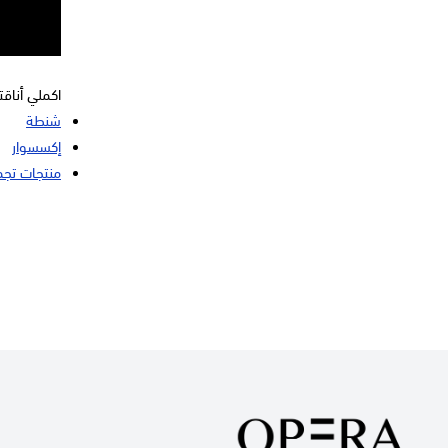
اكملي أناق
شنطة
إكسسوار
منتجات تجم