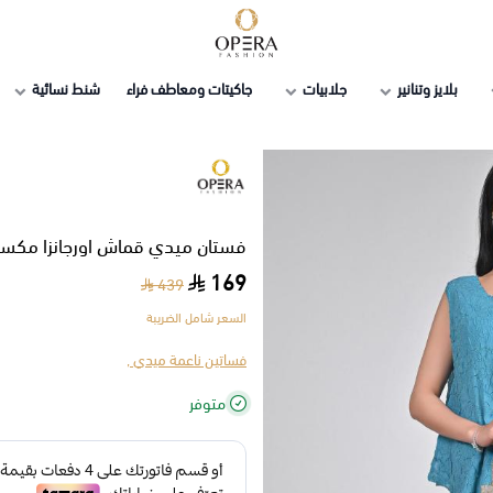
أوبرا فاشن
بلايز وتنانير
جلابيات
جاكيتات ومعاطف فراء
شنط نسائية
فستان ميدي قماش اورجانزا مكسر
169
439
السعر شامل الضريبة
فساتين ناعمة ميدي ,
متوفر