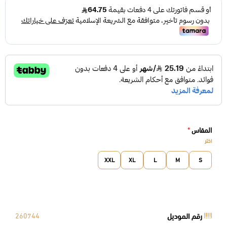
المقاس
*
اختر
XXL
XL
L
M
S
رقم الموديل
260744