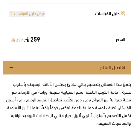
دليل القياسات
عرض دليل القياسات
259
السعر
399
تفاصيل المنتج
يتميّز هذا الفستان بتصميم بناتي هادئ يعكس الأناقة البسيطة بأسلوب
عصري. خامة الكريب الناعمة تمنح انسيابية خفيفة وراحة في الارتداء، مع
قصة متوازنة تبرز القوام برقي دون تكلّف. تفاصيل التفريغ الزخرفي في أسفل
الفستان تضيف لمسة جمالية ناعمة تعكس ذوقاً راقياً، بينما الأزرار الأمامية
تكمل التصميم بأسلوب أنثوي أنيق. خيار مثالي للإطلالات اليومية الراقية
والمناسبات الخفيفة.