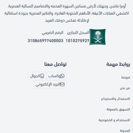
أوبرا فاشن، وجهتك لأرقى فساتين السهرة الفخمه والتصاميم النسائية العصرية.
اكتشفي العبايات الأنيقة، الأطقم الشتوية الفاخرة، والتنانير العصرية بجودة استثنائية
لإطلالة تعكس ذوقك الفريد.
السجل التجاري
الرقم الضريبي
310865977400003
1010275927
روابط مهمة
تواصل معنا
واتساب
الجوال
فروعنا
البريد الإلكتروني
من نحن
الاستبدال والاسترجاع
التسويق بالعمولة
الاستخدام و الخصوصية
المدونة