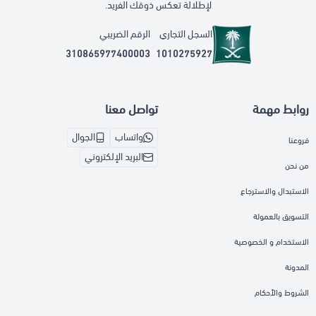
لإطلالة تعكس ذوقك الفريد.
السجل التجاري
الرقم الضريبي
310865977400003
1010275927
روابط مهمة
تواصل معنا
واتساب
الجوال
فروعنا
البريد الإلكتروني
من نحن
الاستبدال والاسترجاع
التسويق بالعمولة
الاستخدام و الخصوصية
المدونة
الشروط والأحكام