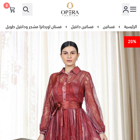
0
أوبرا فاشن
الرئيسية
فساتين
فساتين دانتيل
فستان اورحانزا مشجر ودانتيل طويل
20%