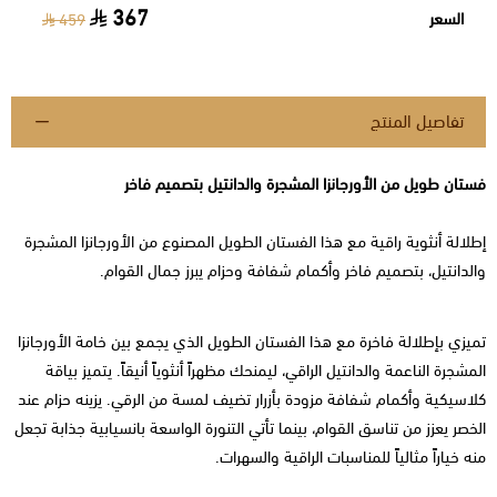
367
السعر
459
تفاصيل المنتج
فستان طويل من الأورجانزا المشجرة والدانتيل بتصميم فاخر
إطلالة أنثوية راقية مع هذا الفستان الطويل المصنوع من الأورجانزا المشجرة
والدانتيل، بتصميم فاخر وأكمام شفافة وحزام يبرز جمال القوام.
تميزي بإطلالة فاخرة مع هذا الفستان الطويل الذي يجمع بين خامة الأورجانزا
المشجرة الناعمة والدانتيل الراقي، ليمنحك مظهراً أنثوياً أنيقاً. يتميز بياقة
كلاسيكية وأكمام شفافة مزودة بأزرار تضيف لمسة من الرقي. يزينه حزام عند
الخصر يعزز من تناسق القوام، بينما تأتي التنورة الواسعة بانسيابية جذابة تجعل
منه خياراً مثالياً للمناسبات الراقية والسهرات.