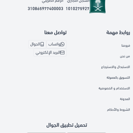
السجل التجاري
الرقم الضريبي
310865977400003
1010275927
روابط مهمة
تواصل معنا
واتساب
الجوال
فروعنا
البريد الإلكتروني
من نحن
الاستبدال والاسترجاع
التسويق بالعمولة
الاستخدام و الخصوصية
المدونة
الشروط والأحكام
تحميل تطبيق الجوال