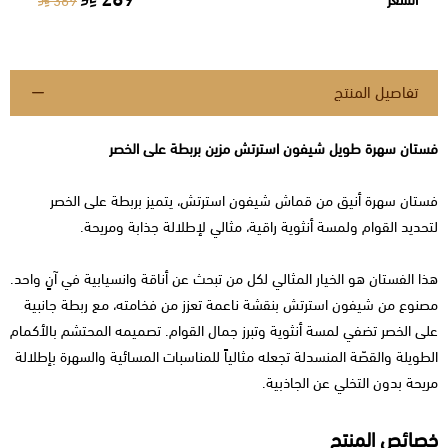
369
تفاصيل المنتج
فستان سهرة طويل شيفون استرتش مزين بربطة على الخصر
فستان سهرة أنيق من قماش شيفون استرتش، يتميز بربطة على الخصر
لتحديد القوام ولمسة أنثوية راقية، مثالي لإطلالة جذابة ومريحة.
هذا الفستان هو الخيار المثالي لكل من تبحث عن أناقة وانسيابية في آنٍ واحد.
مصنوع من شيفون استرتش بنقشة ناعمة تعزز من فخامته، مع ربطة جانبية
على الخصر تضفي لمسة أنثوية وتبرز جمال القوام. تصميمه المحتشم بالأكمام
الطويلة والقصّة المنسدلة تجعله مثالياً للمناسبات المسائية والسهرة بإطلالة
مريحة بدون التخلي عن الجاذبية.
خصائص المنتج