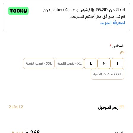
المقاس
*
اختر
S
M
L
XL - نفدت الكمية
XXL - نفدت الكمية
XXXL - نفدت الكمية
رقم الموديل
250512
269
السعر