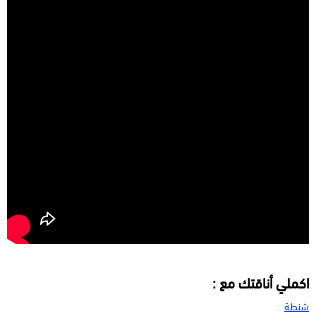
اكملي أناقتك مع :
شنطة