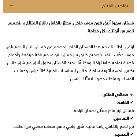
تفاصيل المنتج
فستان سهرة أنيق بلون موف ملكي، مطرّز بالكامل بالترتر المتلألئ، بتصميم
ناعم يبرز أنوثتك بكل فخامة.
ارتقي بإطلالتك مع هذا الفستان الفاخر المصمم من قماش الترتر اللامع بلون
موف جذّاب. يتميز بتصميم ضيق يبرز جمال القوام، مع ياقة مرتفعة وأكمام
قصيرة تمنحه طابعًا راقيًا ومختلفًا. يمتد الفستان بطول أنيق مع شق جانبي
يضفي لمسة أنثوية ساحرة. مثالي للمناسبات الكبيرة كالأعراس وحفلات
المساء، ويمنحك حضورًا لافتًا لا يُنسى.
🔹
خصائص المنتج:
✔
الخامة:
قماش ترتر فاخر مبطّن لضمان الراحة.
✔
التفاصيل:
ترتر لامع بالكامل، ياقة عالية، شق جانبي ناعم، سحاب مخفي من الخلف.
✔
التصميم: