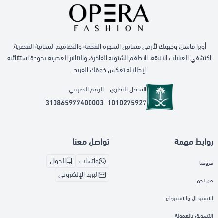
أوبرا فاشن، وجهتك لأرقى فساتين السهرة الفخمه والتصاميم النسائية العصرية.
اكتشفي العبايات الأنيقة، الأطقم الشتوية الفاخرة، والتنانير العصرية بجودة استثنائية
لإطلالة تعكس ذوقك الفريد.
السجل التجاري
الرقم الضريبي
310865977400003
1010275927
روابط مهمة
تواصل معنا
واتساب
الجوال
فروعنا
البريد الإلكتروني
من نحن
الاستبدال والاسترجاع
التسويق بالعمولة