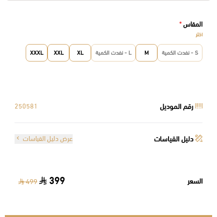
المقاس
*
اختر
S - نفدت الكمية
M
L - نفدت الكمية
XL
XXL
XXXL
رقم الموديل
250581
دليل القياسات
عرض دليل القياسات
399
السعر
499