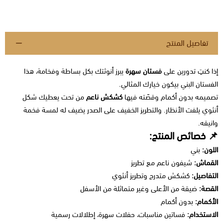
تفاصيل المنتج
إذا كنتِ تدورين على
فستان سهرة
يبرز أنوثتك بكل بساطة وفخامة، هذا
الفستان البني بيكون خيارك المثالي.
تصميمه بدون أكمام وقصّته فيها
كشكش ناعم
من تحت يعطيك شكل
أنثوي يلفت الأنظار. والتطريز الخفيف على الصدر يضيف له لمسة فخمة
وانيقه.
📌 خصائص المنتج:
اللون:
بني
القماش:
شيفون ناعم مع تطريز
التفاصيل:
كشكش متدرج وتطريز أنثوي
القصة:
ضيقة من الأعلى وغير متماثلة من الأسفل
الأكمام:
بدون أكمام
الاستخدام:
فساتين مناسبات، حفلات سهرة، إطلالات رسمية