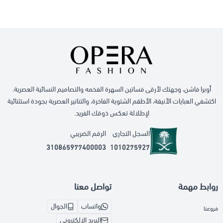
أوبرا فاشن، وجهتك لأرقى فساتين السهرة الفخمه والتصاميم النسائية العصرية.
اكتشفي العبايات الأنيقة، الأطقم الشتوية الفاخرة، والتنانير العصرية بجودة استثنائية
لإطلالة تعكس ذوقك الفريد.
السجل التجاري
الرقم الضريبي
310865977400003
1010275927
روابط مهمة
تواصل معنا
واتساب
الجوال
فروعنا
البريد الإلكتروني