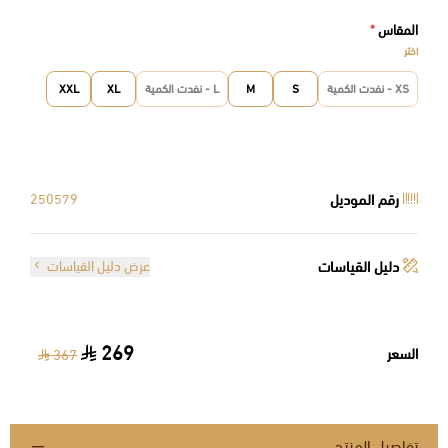
المقاس
*
اختر
XS - نفدت الكمية
S
M
L - نفدت الكمية
XL
XXL
رقم الموديل
250579
دليل القياسات
عرض دليل القياسات
269
السعر
367
تفاصيل المنتج