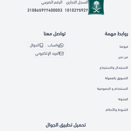
السجل التجاري
الرقم الضريبي
310865977400003
1010275927
روابط مهمة
تواصل معنا
واتساب
الجوال
فروعنا
البريد الإلكتروني
من نحن
الاستبدال والاسترجاع
التسويق بالعمولة
الاستخدام و الخصوصية
المدونة
الشروط والأحكام
تحميل تطبيق الجوال