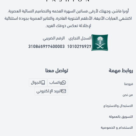
أوبرا فاشن، وجهتك لأرقى فساتين السهرة الفخمه والتصاميم النسائية العصرية.
اكتشفي العبايات الأنيقة، الأطقم الشتوية الفاخرة، والتنانير العصرية بجودة استثنائية
لإطلالة تعكس ذوقك الفريد.
السجل التجاري
الرقم الضريبي
310865977400003
1010275927
روابط مهمة
تواصل معنا
واتساب
الجوال
فروعنا
البريد الإلكتروني
من نحن
الاستبدال والاسترجاع
التسويق بالعمولة
الاستخدام و الخصوصية