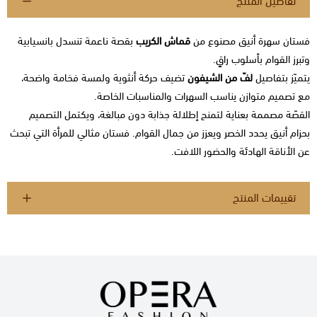
تفاصيل المنتج
فستان سهرة أنيق مصنوع من
قماش الكريب
بقصة ناعمة تنسدل بانسيابية
وتبرز القوام بأسلوب راقٍ.
يتميّز بتفاصيل
لفّ من الشيفون
تضيف حركة أنثوية ولمسة فخامة واضحة،
مع تصميم متوازن يناسب السهرات والمناسبات الخاصة.
القصّة مصممة بعناية لتمنح إطلالة جذابة دون مبالغة، ويكتمل التصميم
بحزام أنيق يحدد الخصر ويعزز من جمال القوام. فستان مثالي للمرأة التي تبحث
عن الأناقة الهادئة والحضور اللافت.
تقييمات المنتج