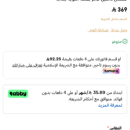
369
السعر شامل الضريبة
وصل حديثا ,
تشكيلة العيد ,
متوفر
المقاس
*