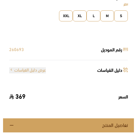
اختر
XXL
XL
L
M
S
رقم الموديل
260693
دليل القياسات
عرض دليل القياسات
369
السعر
تفاصيل المنتج