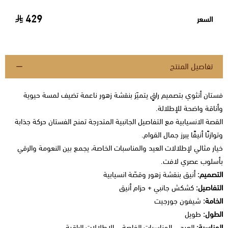
429
السعر
تفاصيل المنتج
فستان أنثوي بتصميم راقٍ يتميّز بنقشة زهور ناعمة تضيف لمسة حيوية
وأناقة واضحة للإطلالة.
القصة الانسيابية مع التفاصيل الجانبية المتدرجة تمنح الفستان حركة جذابة
وتوازنًا أنيقًا يبرز جمال القوام.
خيار مثالي لإطلالات العيد والمناسبات الخاصة، يجمع بين النعومة والرقي
بأسلوب عصري لافت.
التصميم:
أنيق بنقشة زهور وقصّة انسيابية
التفاصيل:
كشكش جانبي + حزام أنيق
الخامة:
شيفون جورجيت
الطول:
طويل
المناسبة:
العيد – المناسبات الخاصة – الإطلالات الراقية