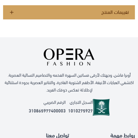
تقييمات المنتج
أوبرا فاشن، وجهتك لأرقى فساتين السهرة الفخمه والتصاميم النسائية العصرية.
اكتشفي العبايات الأنيقة، الأطقم الشتوية الفاخرة، والتنانير العصرية بجودة استثنائية
لإطلالة تعكس ذوقك الفريد.
السجل التجاري
الرقم الضريبي
310865977400003
1010275927
روابط مهمة
تواصل معنا