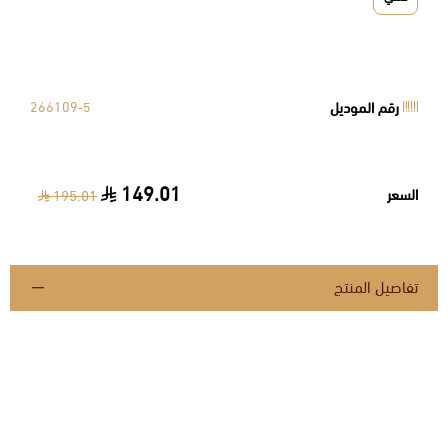
رقم الموديل
266109-5
149.01
السعر
195.01
تفاصيل المنتج