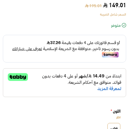
149.01
195.01
السعر شامل الضريبة
متوفر
اللون
*
اختر
فضي