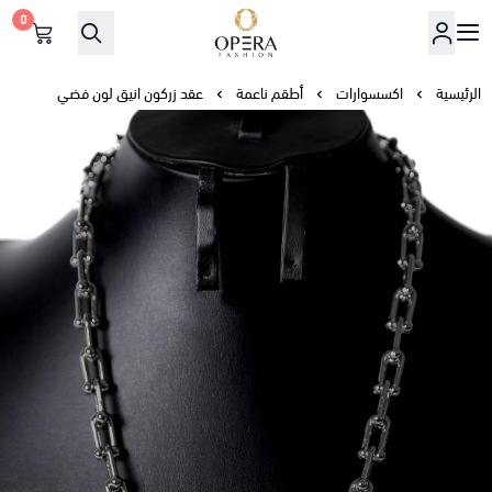
0
أوبرا فاشن
الرئيسية
اكسسوارات
أطقم ناعمة
عقد زركون انيق لون فضي