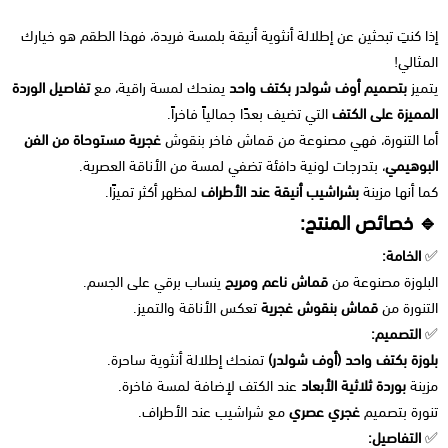
إذا كنتِ تبحثين عن إطلالة أنثوية أنيقة بلمسة فريدة، فهذا الطقم هو خيارك
المثالي!
يتميز
بتصميم أوف شولدر بكتف واحد
يمنحك لمسة راقية، مع
تفاصيل الوردة
المميزة على الكتف
التي تضيف بعدًا جمالياً فاخراً.
أما التنورة، فهي مصنوعة من قماش فاخر بنقوش
غجرية مستوحاة من الفن
البوهيمي
، بتدرجات لونية دافئة تضفي لمسة من الأناقة العصرية.
كما أنها مزينة
بشراشيب أنيقة عند الأطراف
لمظهر أكثر تميزًا.
🔹 خصائص المنتج:
✅
الخامة:
البلوزة مصنوعة من
قماش ناعم ومريح
ينساب برقي على الجسم.
التنورة من
قماش بنقوش غجرية
تعكس الأناقة والتميز.
✅
التصميم:
بلوزة بكتف واحد (أوف شولدر)
تمنحك إطلالة أنثوية ساحرة.
مزينة
بوردة ثلاثية الأبعاد
عند الكتف لإضافة لمسة فاخرة.
تنورة بتصميم
غجري عصري
مع شراشيب عند الأطراف.
✅
التفاصيل: