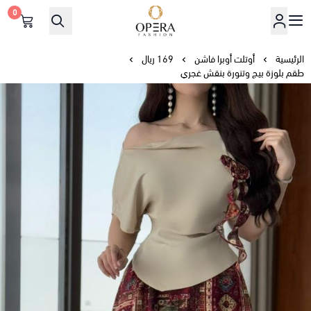
0
أوبرا فاشن
الرئيسية
أوتلت أوبرا فاشن
169 ريال
طقم بلوزة بيج وتنورة بنقش غجري