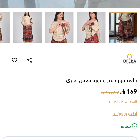
طقم بلوزة بيج وتنورة بنقش غجري
169
448.99
السعر شامل الضريبة
أطقم وتيورات ,
متوفر