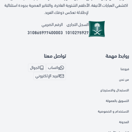
اكتشفي العبايات الأنيقة، الأطقم الشتوية الفاخرة، والتنانير العصرية بجودة استثنائية
لإطلالة تعكس ذوقك الفريد.
السجل التجاري
الرقم الضريبي
310865977400003
1010275927
روابط مهمة
تواصل معنا
واتساب
الجوال
فروعنا
البريد الإلكتروني
من نحن
الاستبدال والاسترجاع
التسويق بالعمولة
الاستخدام و الخصوصية
المدونة