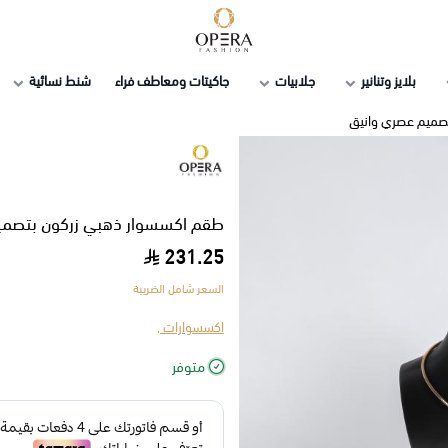
أوبرا فاشن
بلايز وتنانير
جلابيات
جاكيتات ومعاطف فراء
شنط نسائية
صميم عصري وانيق
طقم اكسسوار ذهبي زركون بتصمي
231.25
السعر شامل الضريبة
اكسسوارات ,
متوفر