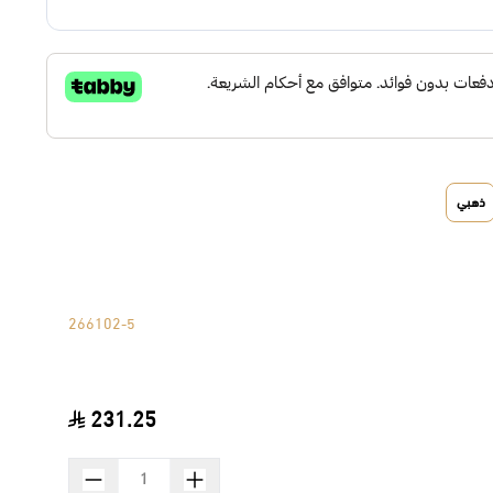
ذهبي
266102-5
231.25