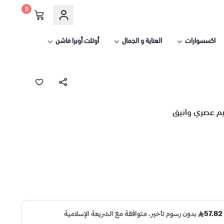
0
اكسسوارات
العناية و الجمال
أوتلت أوبرا فاشن
م عصري وانيق