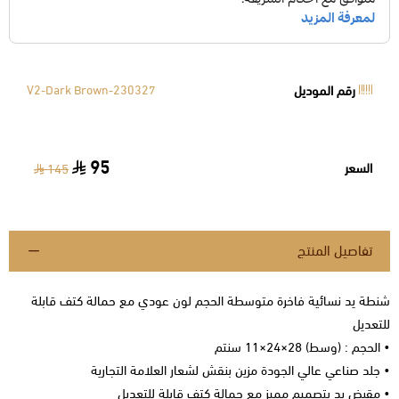
رقم الموديل
230327-V2-Dark Brown
95
السعر
145
تفاصيل المنتج
شنطة يد نسائية فاخرة متوسطة الحجم لون عودي مع حمالة كتف قابلة
للتعديل
• الحجم : (وسط) 28×24×11 سنتم
• جلد صناعي عالي الجودة مزين بنقش لشعار العلامة التجارية
• مقبض يد بتصميم مميز مع حمالة كتف قابلة للتعديل