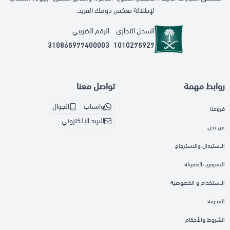
لإطلالة تعكس ذوقك الفريد.
السجل التجاري
الرقم الضريبي
310865977400003
1010275927
روابط مهمة
تواصل معنا
واتساب
الجوال
فروعنا
البريد الإلكتروني
من نحن
الاستبدال والاسترجاع
التسويق بالعمولة
الاستخدام و الخصوصية
المدونة
الشروط والأحكام