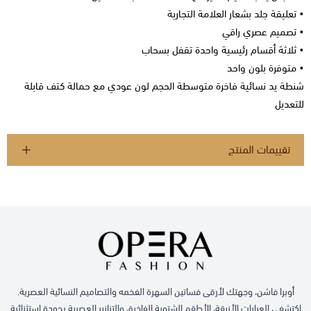
• تعليقة جلد بشعار العلامة التجارية
• تصميم عصري راقي
• ثلاثة أقسام رئيسية واحدة تقفل بسحاب
• متوفرة بلون واحد
شنطة يد نسائية فاخرة متوسطة الحجم لون عودي مع حمالة كتف قابلة
للتعديل
تقييمات المنتج
أوبرا فاشن، وجهتك لأرقى فساتين السهرة الفخمه والتصاميم النسائية العصرية.
اكتشفي العبايات الأنيقة، الأطقم الشتوية الفاخرة، والتنانير العصرية بجودة استثنائية