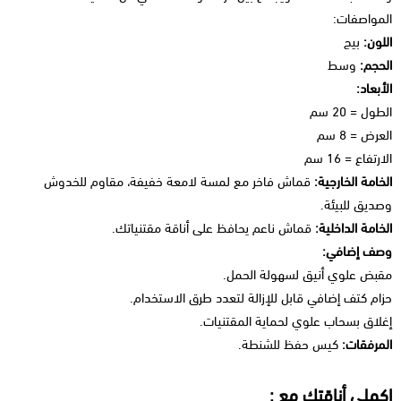
المواصفات:
اللون:
بيج
الحجم:
وسط
الأبعاد:
الطول = 20 سم
العرض = 8 سم
الارتفاع = 16 سم
الخامة الخارجية:
قماش فاخر مع لمسة لامعة خفيفة، مقاوم للخدوش
وصديق للبيئة.
الخامة الداخلية:
قماش ناعم يحافظ على أناقة مقتنياتك.
وصف إضافي:
مقبض علوي أنيق لسهولة الحمل.
حزام كتف إضافي قابل للإزالة لتعدد طرق الاستخدام.
إغلاق بسحاب علوي لحماية المقتنيات.
المرفقات:
كيس حفظ للشنطة.
اكملي أناقتك مع :