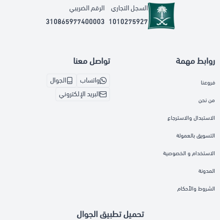
السجل التجاري
الرقم الضريبي
310865977400003
1010275927
روابط مهمة
تواصل معنا
واتساب
الجوال
فروعنا
البريد الإلكتروني
من نحن
الاستبدال والاسترجاع
التسويق بالعمولة
الاستخدام و الخصوصية
المدونة
الشروط والأحكام
تحميل تطبيق الجوال