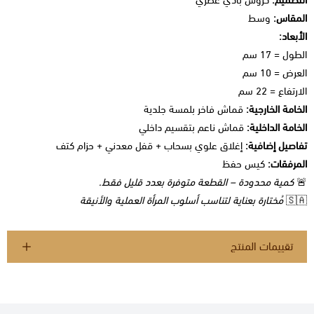
المقاس:
وسط
الأبعاد:
الطول = 17 سم
العرض = 10 سم
الارتفاع = 22 سم
الخامة الخارجية:
قماش فاخر بلمسة جلدية
الخامة الداخلية:
قماش ناعم بتقسيم داخلي
تفاصيل إضافية:
إغلاق علوي بسحاب + قفل معدني + حزام كتف
المرفقات:
كيس حفظ
🚨
كمية محدودة – القطعة متوفرة بعدد قليل فقط.
🇸🇦
مُختارة بعناية لتناسب أسلوب المرأة العملية والأنيقة
تقييمات المنتج