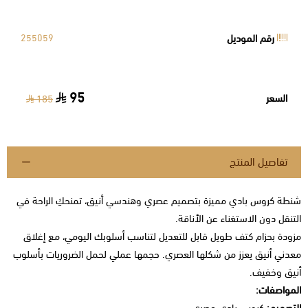
رقم الموديل
255059
95
السعر
185
تفاصيل المنتج
شنطة كروس بادي مميزة بتصميم عصري وهندسي أنيق، تمنحكِ الراحة في
التنقل دون الاستغناء عن الأناقة.
مزودة بحزام كتف طويل قابل للتعديل لتناسب أسلوبك اليومي، مع إغلاق
معدني أنيق يعزز من شكلها العصري. حجمها عملي لحمل الضروريات بأسلوب
أنيق وخفيف.
المواصفات:
التصميم:
كروس بادي عصري