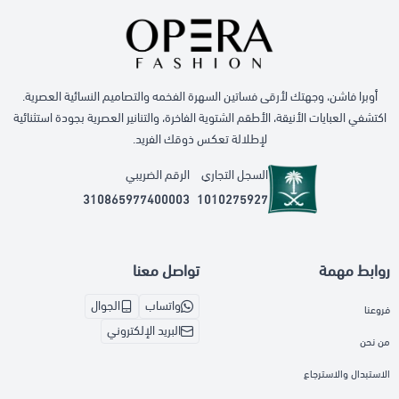
أوبرا فاشن، وجهتك لأرقى فساتين السهرة الفخمه والتصاميم النسائية العصرية.
اكتشفي العبايات الأنيقة، الأطقم الشتوية الفاخرة، والتنانير العصرية بجودة استثنائية
لإطلالة تعكس ذوقك الفريد.
السجل التجاري
الرقم الضريبي
310865977400003
1010275927
روابط مهمة
تواصل معنا
واتساب
الجوال
فروعنا
البريد الإلكتروني
من نحن
الاستبدال والاسترجاع