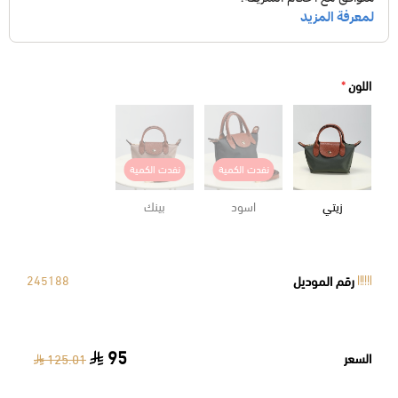
اللون
*
نفدت الكمية
نفدت الكمية
زيتي
اسود
بينك
رقم الموديل
245188
95
السعر
125.01