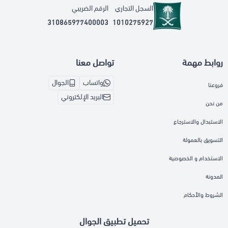
السجل التجاري
الرقم الضريبي
310865977400003
1010275927
روابط مهمة
تواصل معنا
واتساب
الجوال
فروعنا
البريد الإلكتروني
من نحن
الاستبدال والاسترجاع
التسويق بالعمولة
الاستخدام و الخصوصية
المدونة
الشروط والأحكام
تحميل تطبيق الجوال