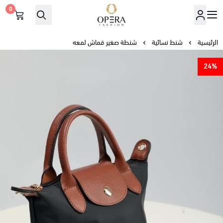
0
أوبرا فاشن
الرئيسية
شنط نسائية
شنطة صغير قماش لمعه
24%