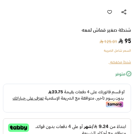
شنطة صغير قماش لمعه
95
125.01
السعر شامل الضريبة
شنط مخفضه ,
متوفر