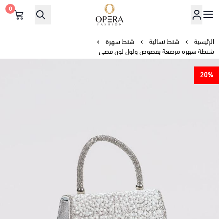
0
أوبرا فاشن
الرئيسية
شنط نسائية
شنط سهرة
شنطة سهرة مرصعة بفصوص ولول لون فضي
20%