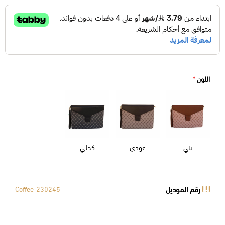
اللون
*
بني
عودي
كحلي
رقم الموديل
Coffee-230245