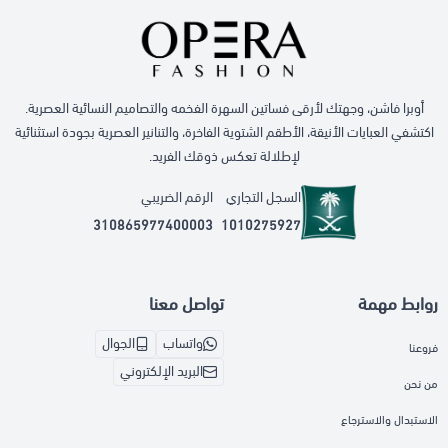
أوبرا فاشن، وجهتك لأرقى فساتين السهرة الفخمه والتصاميم النسائية العصرية.
اكتشفي العبايات الأنيقة، الأطقم الشتوية الفاخرة، والتنانير العصرية بجودة استثنائية
لإطلالة تعكس ذوقك الفريد.
السجل التجاري
الرقم الضريبي
310865977400003
1010275927
روابط مهمة
تواصل معنا
واتساب
الجوال
فروعنا
البريد الإلكتروني
من نحن
الاستبدال والاسترجاع