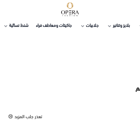
أوبرا فاشن
بلايز وتنانير
جلابيات
جاكيتات ومعاطف فراء
شنط نسائية
م
تعذر جلب المزيد 😢