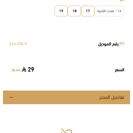
16 - نفدت الكمية
17
18
19
رقم الموديل
266108-9
29
السعر
44
تفاصيل المنتج