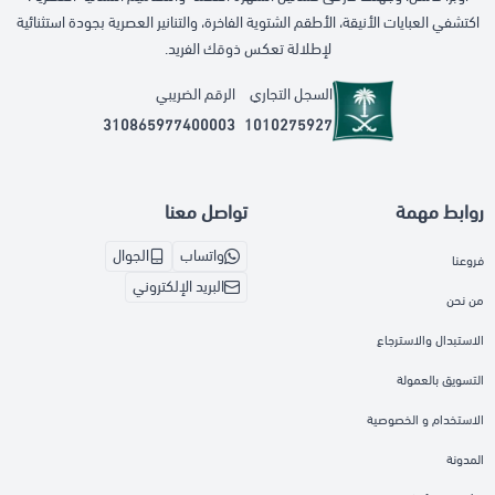
اكتشفي العبايات الأنيقة، الأطقم الشتوية الفاخرة، والتنانير العصرية بجودة استثنائية
لإطلالة تعكس ذوقك الفريد.
السجل التجاري
الرقم الضريبي
310865977400003
1010275927
روابط مهمة
تواصل معنا
واتساب
الجوال
فروعنا
البريد الإلكتروني
من نحن
الاستبدال والاسترجاع
التسويق بالعمولة
الاستخدام و الخصوصية
المدونة