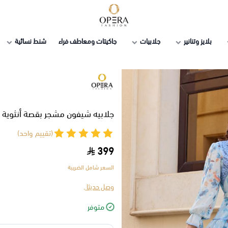
أوبرا فاشن
بلايز وتنانير
جلابيات
جاكيتات ومعاطف فراء
شنط نسائية
جلابيه شيفون مشجر بقصة أنثوية و
(تقييم واحد)
399
السعر شامل الضريبة
وصل حديثا ,
متوفر