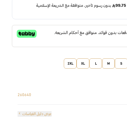
2XL
XL
L
M
S
260640
عرض دليل القياسات