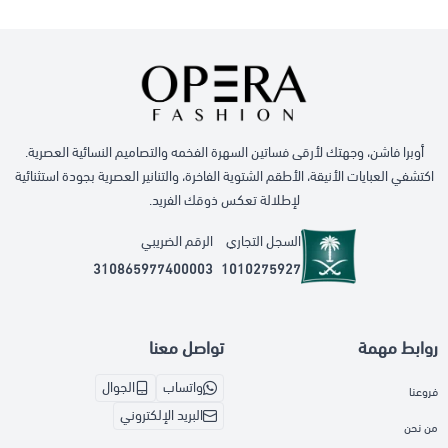
أوبرا فاشن، وجهتك لأرقى فساتين السهرة الفخمه والتصاميم النسائية العصرية.
اكتشفي العبايات الأنيقة، الأطقم الشتوية الفاخرة، والتنانير العصرية بجودة استثنائية
لإطلالة تعكس ذوقك الفريد.
السجل التجاري
الرقم الضريبي
310865977400003
1010275927
روابط مهمة
تواصل معنا
واتساب
الجوال
فروعنا
البريد الإلكتروني
من نحن