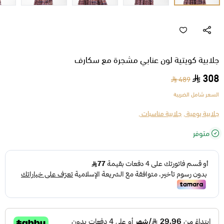
جلابية كويتية لون عنابي مشجرة مع سكارف
308
489
السعر شامل الضريبة
جلابية يومية ,
جلابية مناسبات ,
متوفر