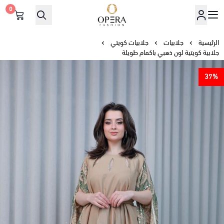
0
أوبرا فاشن
الرئيسية
جلابيات
جلابيات كويتي
جلابية كويتية لون ذهبي باكمام طويلة
37%