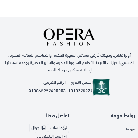
أوبرا فاشن، وجهتك لأرقى فساتين السهرة الفخمه والتصاميم النسائية العصرية.
اكتشفي العبايات الأنيقة، الأطقم الشتوية الفاخرة، والتنانير العصرية بجودة استثنائية
لإطلالة تعكس ذوقك الفريد.
السجل التجاري
الرقم الضريبي
310865977400003
1010275927
روابط مهمة
تواصل معنا
واتساب
الجوال
فروعنا
البريد الإلكتروني