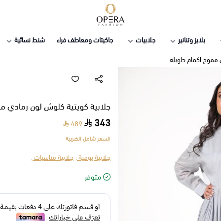
أوبرا فاشن
بلايز وتنانير
جلابيات
جاكيتات ومعاطف فراء
شنط نسائية
 مموج اكمام طويلة
جلابية كويتية كلوش لون رمادي م
343
489
السعر شامل الضريبة
جلابية يومية ,
جلابية مناسبات ,
متوفر