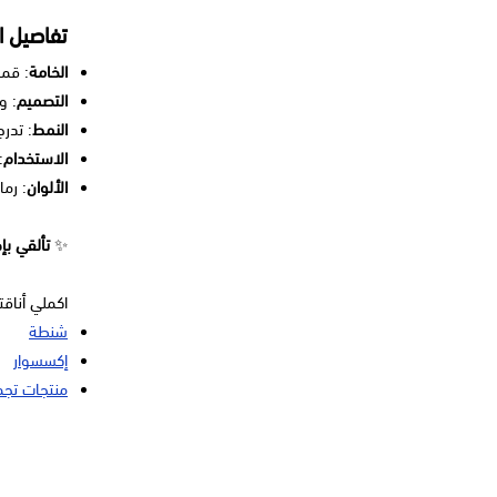
تفاصيل ا
الخامة
: قم
التصميم
: و
النمط
: تدر
الاستخدام
:
الألوان
: رم
✨
تألقي بإ
اكملي أناق
شنطة
إكسسوار
منتجات تجم