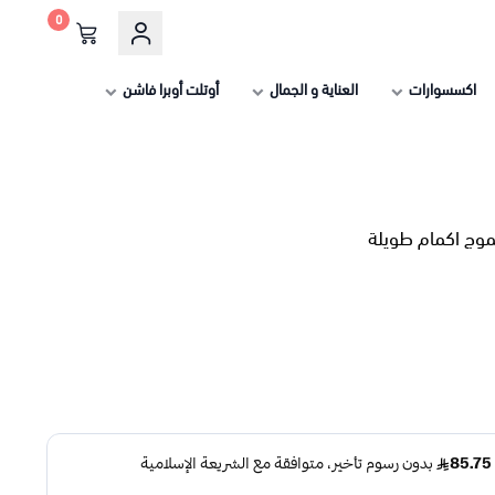
0
اكسسوارات
العناية و الجمال
أوتلت أوبرا فاشن
موج اكمام طويلة