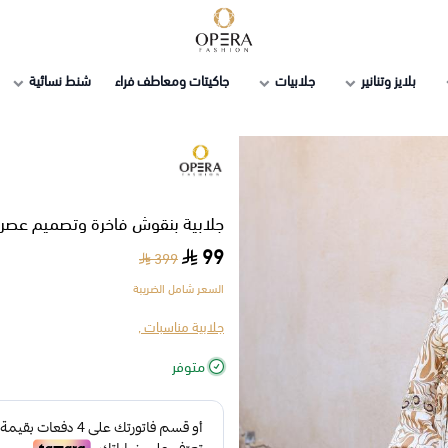
أوبرا فاشن
بلايز وتنانير
جلابيات
جاكيتات ومعاطف فراء
شنط نسائية
جلابية بنقوش فاخرة وتصميم عصري
99
399
السعر شامل الضريبة
جلابية مناسبات ,
متوفر