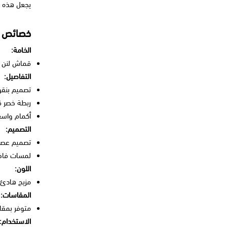
يجعل هذه ال
خصائص ال
الخامة:
قماش لنن ف
التفاصيل:
تصميم بنقو
ربطة خصر قا
أكمام واسعة
التصميم:
تصميم عصر
لمسات فاخر
اللون:
مزيج هادئ م
المقاسات:
متوفر بمقا
الاستخدام: