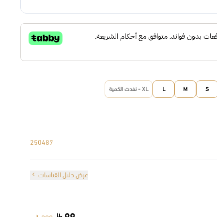
S
M
L
XL - نفدت الكمية
250487
عرض دليل القياسات