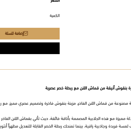
السعر
الكمية
إضافة للسلة
رة بنقوش أنيقة من قماش اللنن مع ربطة خصر عصرية
ة مصنوعة من قماش اللنن الفاخر، مزينة بنقوش فاخرة وتصميم عصري مميز، مع ربط
لة مميزة مع هذه الجلابية المصممة بأناقة فائقة، حيث تأتي بقماش اللنن الفاخر ا
لمسة فريدة وجاذبية راقية، بينما تمنحك ربطة الخصر القابلة للتعديل مظهراً أنثوياً