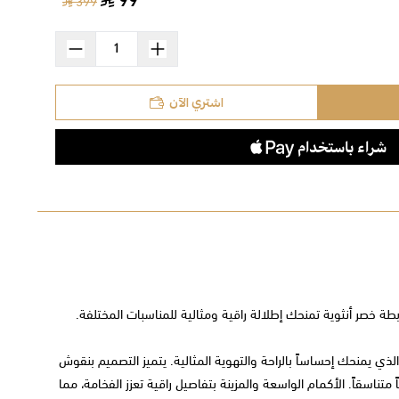
99
399
اشتري الآن
ة خصر أنثوية تمنحك إطلالة راقية ومثالية للمناسبات المختلفة.
لذي يمنحك إحساساً بالراحة والتهوية المثالية. يتميز التصميم بنقوش
 متناسقاً. الأكمام الواسعة والمزينة بتفاصيل راقية تعزز الفخامة، مما