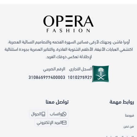
أوبرا فاشن، وجهتك لأرقى فساتين السهرة الفخمه والتصاميم النسائية العصرية.
اكتشفي العبايات الأنيقة، الأطقم الشتوية الفاخرة، والتنانير العصرية بجودة استثنائية
لإطلالة تعكس ذوقك الفريد.
السجل التجاري
الرقم الضريبي
310865977400003
1010275927
روابط مهمة
تواصل معنا
واتساب
الجوال
فروعنا
البريد الإلكتروني
من نحن