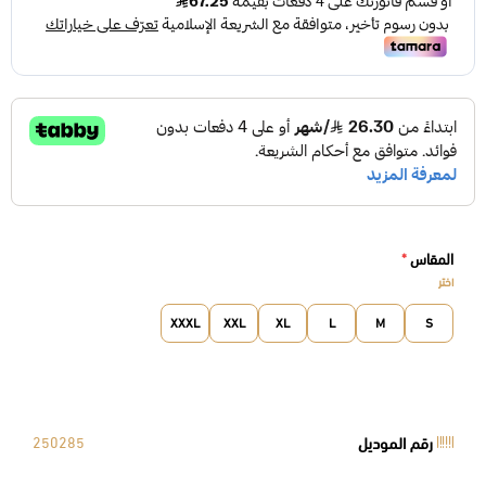
المقاس
*
اختر
XXXL
XXL
XL
L
M
S
رقم الموديل
250285