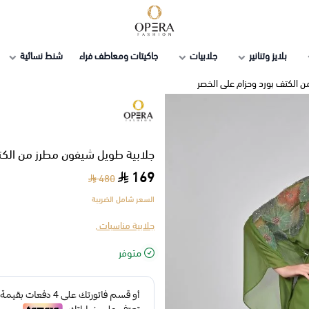
أوبرا فاشن
بلايز وتنانير
جلابيات
جاكيتات ومعاطف فراء
شنط نسائية
 الكتف بورد وحزام على الخصر
جلابية طويل شيفون مطرز من الكت
169
480
السعر شامل الضريبة
جلابية مناسبات ,
متوفر