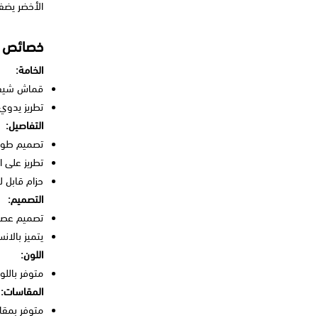
الأخضر يضفي
خصائص ال
الخامة:
قماش شيفو
تطريز يدوي
التفاصيل:
تصميم طويل
تطريز على ا
حزام قابل ل
التصميم:
تصميم عصري
يتميز بالانس
اللون:
متوفر باللو
المقاسات:
متوفر بمقا