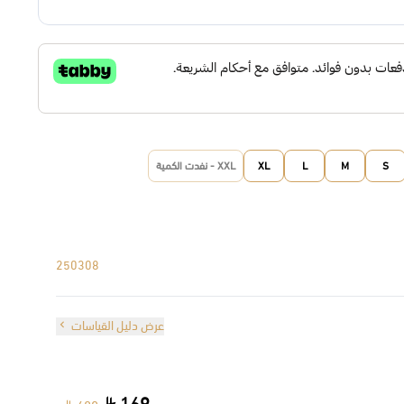
S
M
L
XL
XXL - نفدت الكمية
250308
عرض دليل القياسات