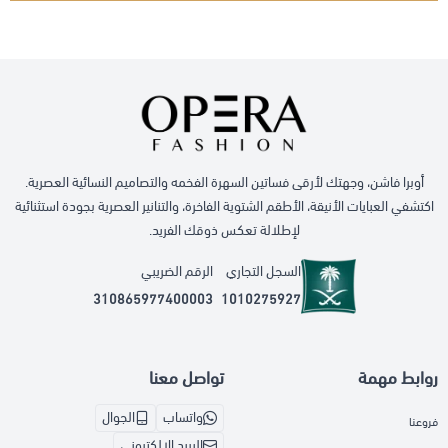
أوبرا فاشن، وجهتك لأرقى فساتين السهرة الفخمه والتصاميم النسائية العصرية.
اكتشفي العبايات الأنيقة، الأطقم الشتوية الفاخرة، والتنانير العصرية بجودة استثنائية
لإطلالة تعكس ذوقك الفريد.
السجل التجاري
الرقم الضريبي
310865977400003
1010275927
روابط مهمة
تواصل معنا
واتساب
الجوال
فروعنا
البريد الإلكتروني