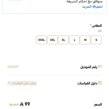
المقاس
*
اختر
XXXL
XXL
XL
L
M
S
رقم الموديل
250457
دليل القياسات
عرض دليل القياسات
99
السعر
469