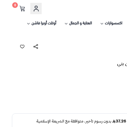
0
اكسسوارات
العناية و الجمال
أوتلت أوبرا فاشن
 بني