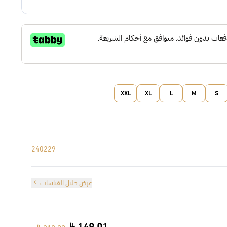
XXL
XL
L
M
S
240229
عرض دليل القياسات