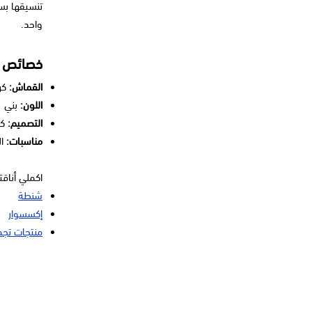
تنسيقها بس
واحد.
خصائص ال
القماش:
كر
اللون:
بني
التصميم:
كل
مناسبات:
ال
اكملي أناق
شنطة
إكسسوار
منتجات تجم