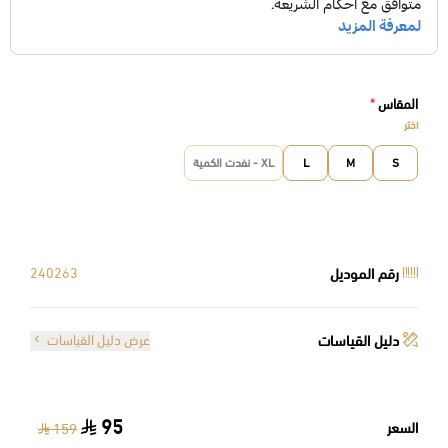
المقاس
*
اختر
S
M
L
XL - نفدت الكمية
رقم الموديل
240263
دليل القياسات
عرض دليل القياسات
95
السعر
159