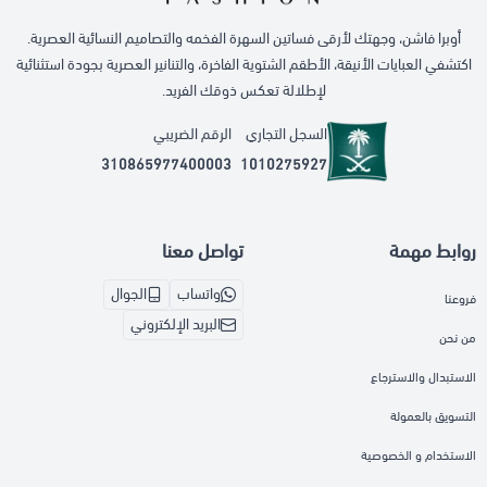
أوبرا فاشن، وجهتك لأرقى فساتين السهرة الفخمه والتصاميم النسائية العصرية.
اكتشفي العبايات الأنيقة، الأطقم الشتوية الفاخرة، والتنانير العصرية بجودة استثنائية
لإطلالة تعكس ذوقك الفريد.
السجل التجاري
الرقم الضريبي
310865977400003
1010275927
روابط مهمة
تواصل معنا
واتساب
الجوال
فروعنا
البريد الإلكتروني
من نحن
الاستبدال والاسترجاع
التسويق بالعمولة
الاستخدام و الخصوصية