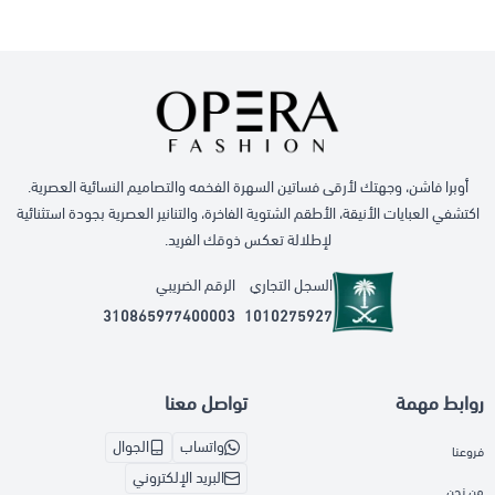
أوبرا فاشن، وجهتك لأرقى فساتين السهرة الفخمه والتصاميم النسائية العصرية.
اكتشفي العبايات الأنيقة، الأطقم الشتوية الفاخرة، والتنانير العصرية بجودة استثنائية
لإطلالة تعكس ذوقك الفريد.
السجل التجاري
الرقم الضريبي
310865977400003
1010275927
روابط مهمة
تواصل معنا
واتساب
الجوال
فروعنا
البريد الإلكتروني
من نحن