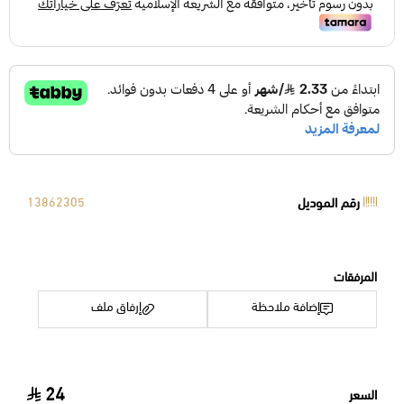
رقم الموديل
13862305
المرفقات
إضافة ملاحظة
إرفاق ملف
24
السعر
اسحب و افلت الملف هنا