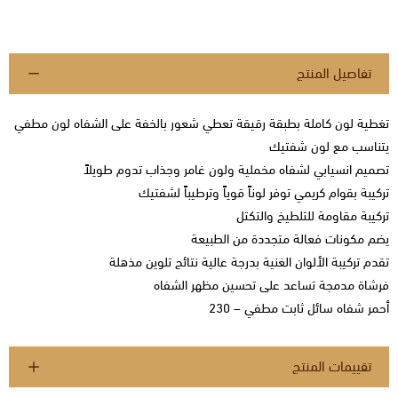
استعراض
تفاصيل المنتج
تغطية لون كاملة بطبقة رقيقة تعطي شعور بالخفة على الشفاه لون مطفي
يتناسب مع لون شفتيك
تصميم انسيابي لشفاه مخملية ولون غامر وجذاب تدوم طويلاً
تركيبة بقوام كريمي توفر لوناً قوياً وترطيباً لشفتيك
تركيبة مقاومة للتلطيخ والتكتل
يضم مكونات فعالة متجددة من الطبيعة
تقدم تركيبة الألوان الغنية بدرجة عالية نتائج تلوين مذهلة
فرشاة مدمجة تساعد على تحسين مظهر الشفاه
أحمر شفاه سائل ثابت مطفي – 230
تقييمات المنتج